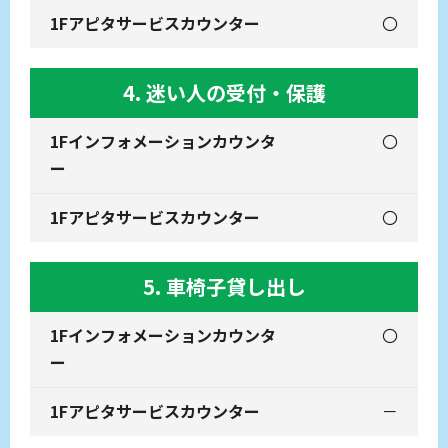
〇
4. 迷い人の受付・保護
〇
〇
5. 車椅子貸し出し
〇
－