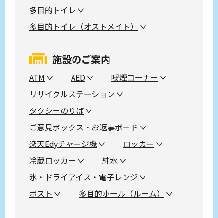
多目的トイレ
多目的トイレ（オストメイト）
施設のご案内
ATM
AED
喫煙コーナー
リサイクルステーション
タクシーのりば
ご意見ボックス・お返事ボード
楽天Edyチャージ機
ロッカー
冷蔵ロッカー
純水
氷・ドライアイス・電子レンジ
ポスト
多目的ホール（ルーム）