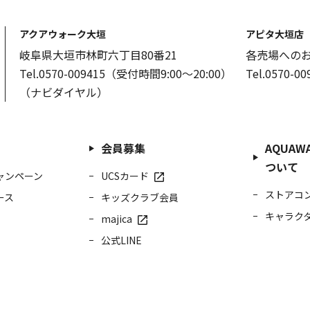
アクアウォーク大垣
アピタ大垣店
岐阜県大垣市林町六丁目80番21
各売場への
Tel.0570-009415（受付時間9:00～20:00）
Tel.0570-
（ナビダイヤル）
会員募集
AQUAWA
ついて
ャンペーン
UCSカード
ストアコ
ース
キッズクラブ会員
キャラク
majica
公式LINE