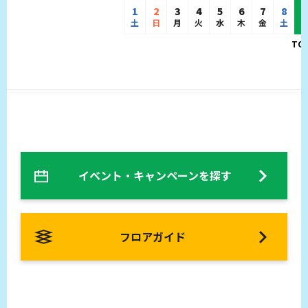
1
2
3
4
5
6
7
8
土
日
月
火
水
木
金
土
イベント・キャンペーンを探す
フロアガイド