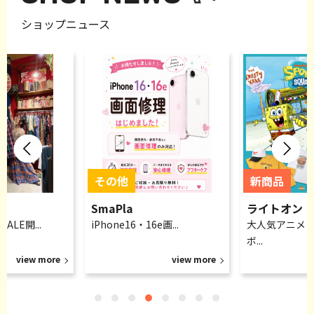
ショップニュース
SmaPla
ライトオン
ALE開...
iPhone16・16e画...
大人気アニメ
ボ...
view more
view more