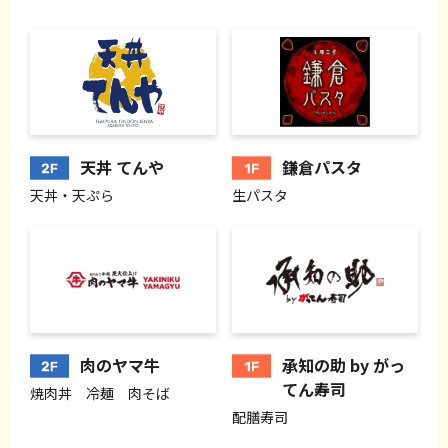
天丼 てんや
鎌倉パスタ
天丼・天ぷら
生パスタ
肉のヤマ牛
承知の助 by がっ
てん寿司
焼肉丼 冷麺 肉そば
配膳寿司