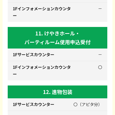
－
11. けやきホール・
パーティルーム使用申込受付
－
〇
12. 進物包装
〇（アピタ分）