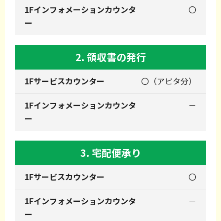
〇
2. 領収書の発行
〇（アピタ分）
－
3. 宅配便承り
〇
－