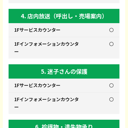
4. 店内放送（呼出し・売場案内）
〇
〇
5. 迷子さんの保護
〇
〇
6. 拾得物・遺失物承り