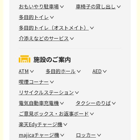
おもいやり駐車場
車椅子の貸し出し
多目的トイレ
多目的トイレ（オストメイト）
介添えなどのサービス
施設のご案内
ATM
多目的ホール
AED
喫煙コーナー
リサイクルステーション
電気自動車充電機
タクシーのりば
ご意見ボックス・お返事ボード
楽天Edyチャージ機
majicaチャージ機
ロッカー