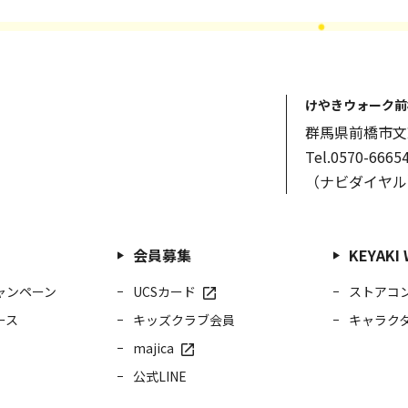
けやきウォーク前
群馬県前橋市文京
Tel.0570-6665
（ナビダイヤル
会員募集
KEYAK
ャンペーン
UCSカード
ストアコ
ース
キッズクラブ会員
キャラク
majica
公式LINE