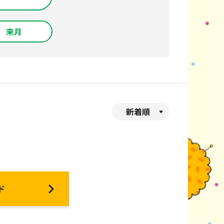
来月
新着順
ド