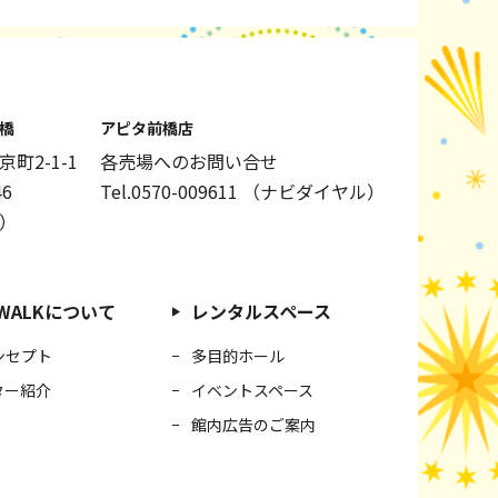
橋
アピタ前橋店
町2-1-1
各売場へのお問い合せ
46
Tel.0570-009611
（ナビダイヤル）
）
I WALKについて
レンタルスペース
ンセプト
多目的ホール
ター紹介
イベントスペース
館内広告のご案内