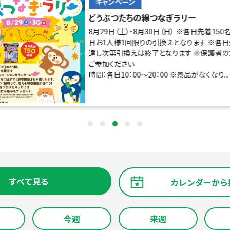
キャンペーン
どうぶつたちの線つなぎラリー
8月29日（土）・8月30日（日） ※各日先着150
日お1人様1回限りの引換えとなります ※各
達し次第引換えは終了となります ※保護者
ご参加ください
時間：各日10：00～20：00 ※景品がなくなり...
すべて見る
カレンダーから
今週
来週