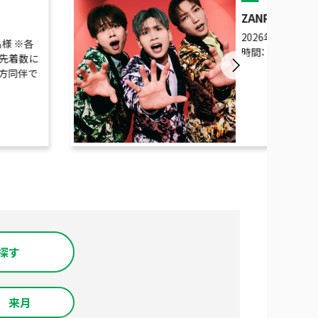
ZANPA New Dig
2026年9月06日（
名様 ※各
時間：
日先着数に
の方同伴で
探す
来月