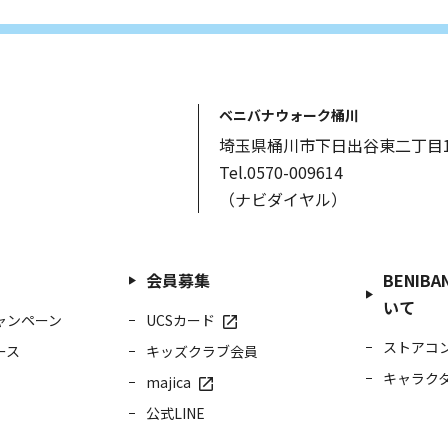
ベニバナウォーク桶川
埼玉県桶川市下日出谷東二丁目1
Tel.0570-009614
（ナビダイヤル）
会員募集
BENIBA
いて
ャンペーン
UCSカード
ストアコ
ース
キッズクラブ会員
キャラク
majica
公式LINE