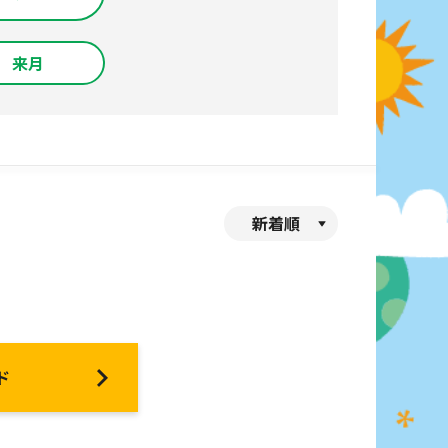
来月
新着順
ド