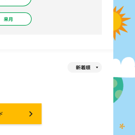
来月
新着順
ド