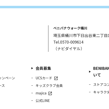
ベニバナウォーク桶川
埼玉県桶川市下日出谷東二丁目1
Tel.0570-009614
（ナビダイヤル）
会員募集
BENIBA
いて
ャンペーン
UCSカード
ストアコ
ース
キッズクラブ会員
キャラク
majica
公式LINE