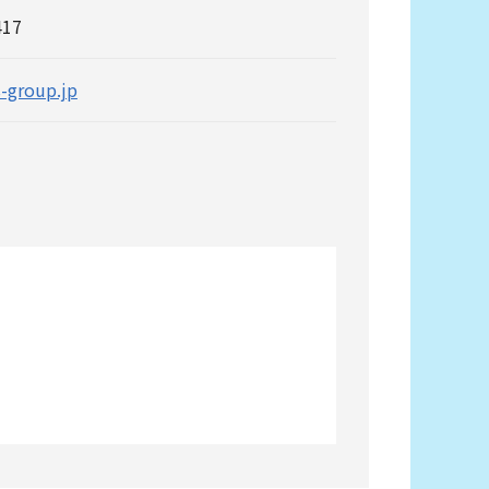
417
s-group.jp