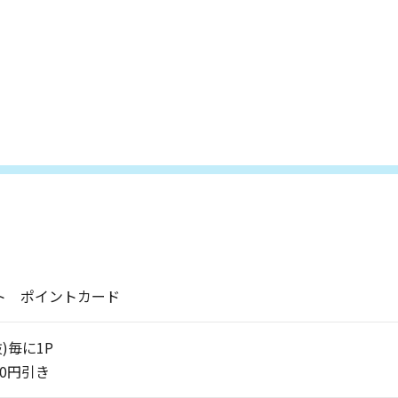
ント ポイントカード
抜)毎に1P
00円引き