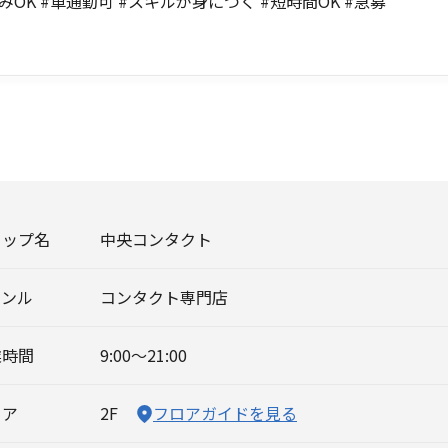
みOK #車通勤可 #スキルが身につく #短時間OK #急募
ョップ名
中央コンタクト
ャンル
コンタクト専門店
業時間
9:00～21:00
ロア
2F
フロアガイドを見る