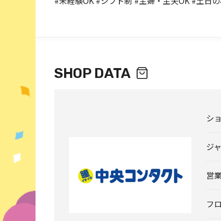
#未経験OK #シフト制 #主婦・主夫OK #土日の
SHOP DATA
シ
ジ
営
フ