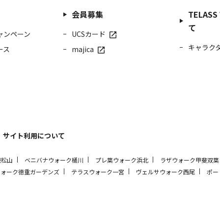
会員募集
TELAS
て
ャンペーン
UCSカード
キャラク
ース
majica
サイト利用について
東松山
ベニバナウォーク桶川
プレ葉ウォーク浜北
ラザウォーク甲斐双葉
ウォーク徳重ガーデンズ
テラスウォーク一宮
ヴェルサウォーク西尾
ポー