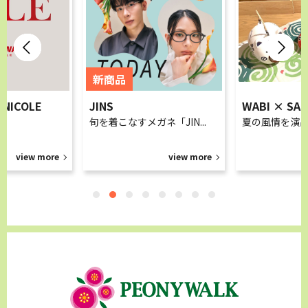
 NICOLE
JINS
WABI × SAB
旬を着こなすメガネ「JIN...
夏の風情を演
view more
view more