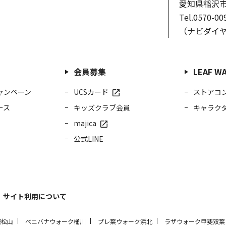
愛知県稲沢市
Tel.0570-00
（ナビダイ
会員募集
LEAF 
ャンペーン
UCSカード
ストアコ
ース
キッズクラブ会員
キャラク
majica
公式LINE
サイト利用について
東松山
ベニバナウォーク桶川
プレ葉ウォーク浜北
ラザウォーク甲斐双葉