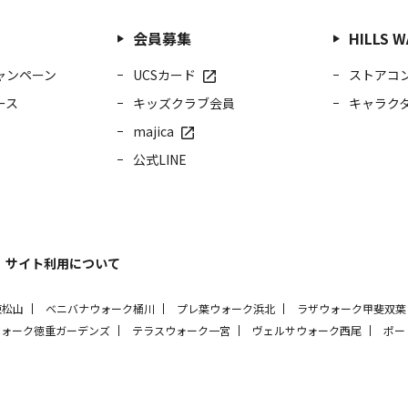
会員募集
HILLS
ャンペーン
UCSカード
ストアコ
ース
キッズクラブ会員
キャラク
majica
公式LINE
サイト利用について
東松山
ベニバナウォーク桶川
プレ葉ウォーク浜北
ラザウォーク甲斐双葉
ウォーク徳重ガーデンズ
テラスウォーク一宮
ヴェルサウォーク西尾
ポー