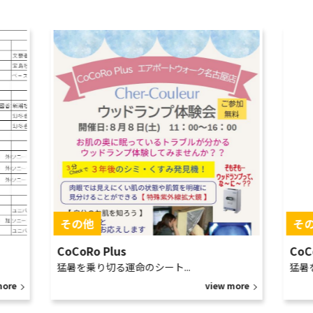
CoCoRo Plus
CoC
猛暑を乗り切る運命のシート...
猛暑
more
view more