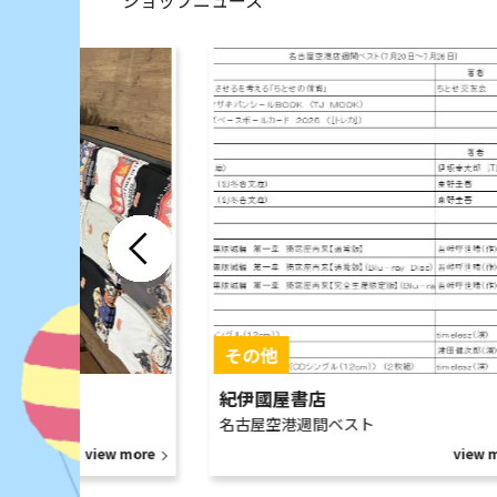
ショップニュース
紀伊國屋書店
荷
名古屋空港週間ベスト
view more
view 